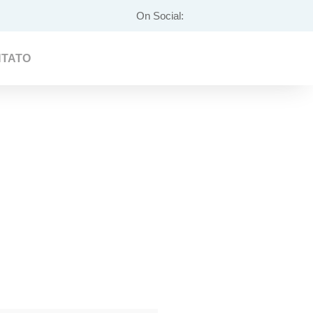
On Social:
TATO